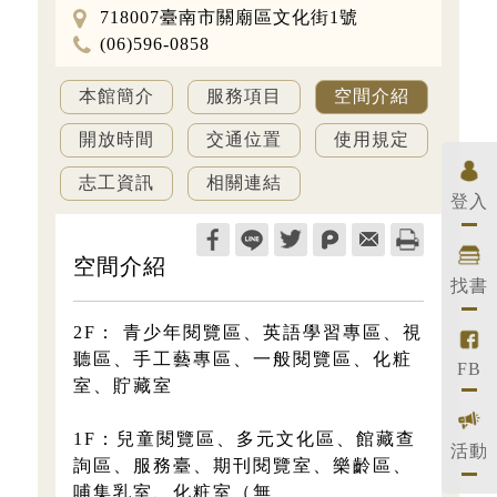
718007臺南市關廟區文化街1號
地
(06)596-0858
址
電
話
本館簡介
服務項目
空間介紹
開放時間
交通位置
使用規定
志工資訊
相關連結
登入
空間介紹
找書
2F： 青少年閱覽區、英語學習專區、視
聽區、手工藝專區、一般閱覽區、化粧
FB
室、貯藏室
1F：兒童閱覽區、多元文化區、館藏查
活動
詢區、服務臺、期刊閱覽室、樂齡區、
哺集乳室、化粧室（無