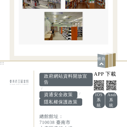
收合
:::
APP 下載
政府網站資料開放宣
告
資通安全政策
IOS
Android
系
系
隱私權保護政策
統
統
總館館址：
710038 臺南市