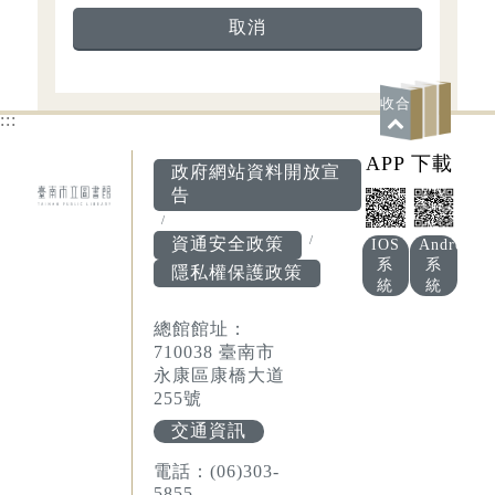
取消
收合
:::
APP 下載
政府網站資料開放宣
告
資通安全政策
IOS
Android
系
系
隱私權保護政策
統
統
總館館址：
710038 臺南市
永康區康橋大道
255號
交通資訊
電話：(06)303-
5855