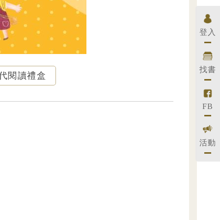
登入
找書
代閱讀禮盒
FB
活動