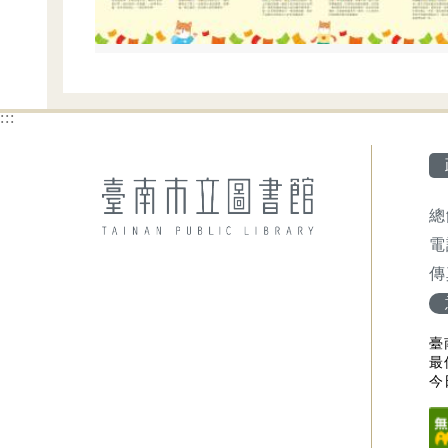
:::
總
電
傳
臺南
最
今