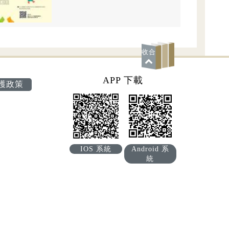
收合
APP 下載
護政策
IOS 系統
Android 系
統