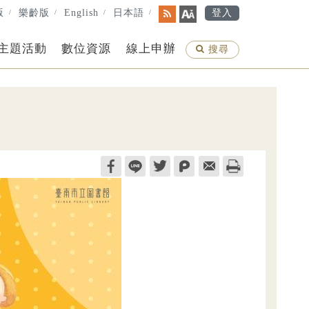
版
樂齡版
English
日本語
登入
rss
字
級
主題活動
數位資源
線上申辦
搜
搜尋
尋