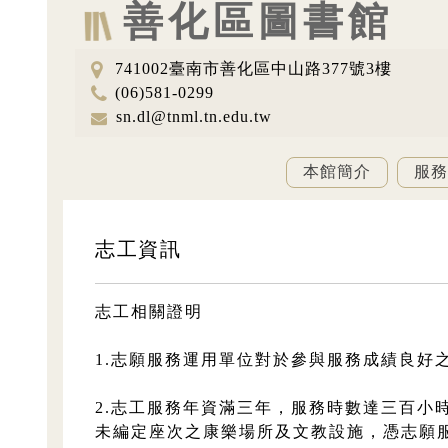
善化區圖書館
741002臺南市善化區中山路377號3樓
地
(06)581-0299
址
電
sn.dl@tnml.tn.edu.tw
話
電
子
本館簡介
服
信
箱
志工資訊
志工相關證明
1.志願服務運用單位對於參與服務成績良
2.志工服務年資滿三年，服務時數達三百小
未編定座次之康樂場所及文教設施，憑志願