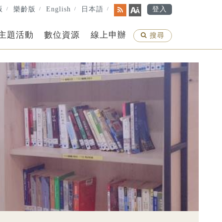
版
樂齡版
English
日本語
登入
rss
字
級
主題活動
數位資源
線上申辦
搜
搜尋
尋