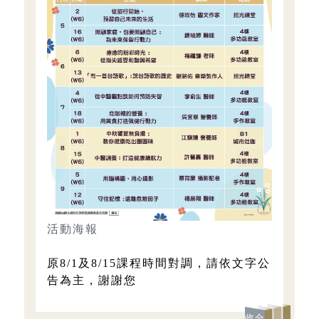
活動海報
原8/1及8/15課程時間對調，請依文字公
告為主，謝謝您
收合